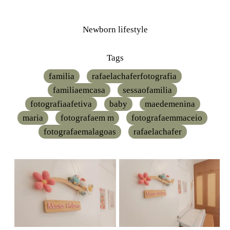
Newborn lifestyle
Tags
familia
rafaelachaferfotografia
familiaemcasa
sessaofamilia
fotografiaafetiva
baby
maedemenina
maria
fotografaem m
fotografaemmaceio
fotografaemalagoas
rafaelachafer