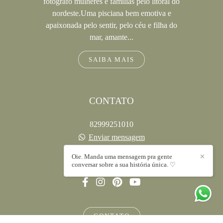
fotografo mulheres e famílias pelo litoral do
nordeste.Uma pisciana bem emotiva e
apaixonada pelo sentir, pelo céu e filha do
mar, amante...
SAIBA MAIS
CONTATO
82999251010
Enviar mensagem
oi@rafaelachafer.com
Oie. Manda uma mensagem pra gente
✕
Maceió / AL
conversar sobre a sua história única. ♡
CONTATO