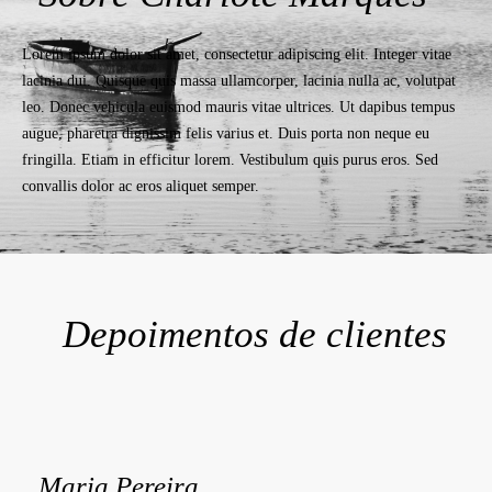
Lorem ipsum dolor sit amet, consectetur adipiscing elit. Integer vitae
lacinia dui. Quisque quis massa ullamcorper, lacinia nulla ac, volutpat
leo. Donec vehicula euismod mauris vitae ultrices. Ut dapibus tempus
augue, pharetra dignissim felis varius et. Duis porta non neque eu
fringilla. Etiam in efficitur lorem. Vestibulum quis purus eros. Sed
convallis dolor ac eros aliquet semper.
Depoimentos de clientes
Maria Pereira